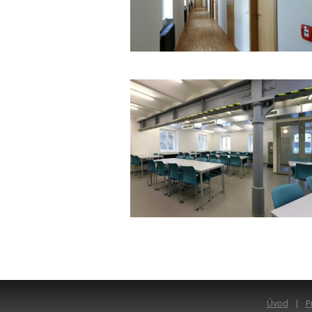
Úvod
P