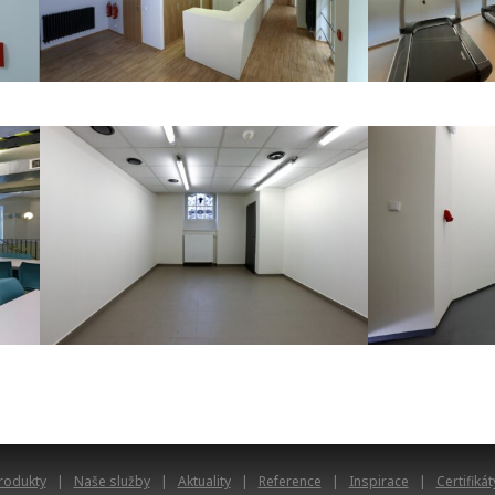
rodukty
Naše služby
Aktuality
Reference
Inspirace
Certifikát