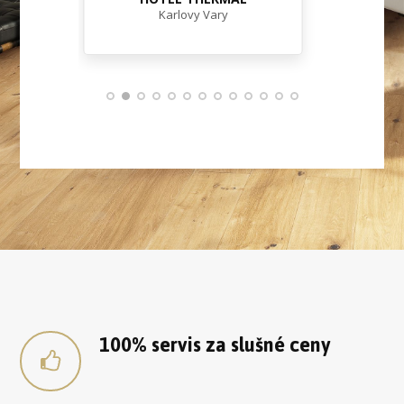
plou
Karlovy Vary
Karl
100% servis za slušné ceny