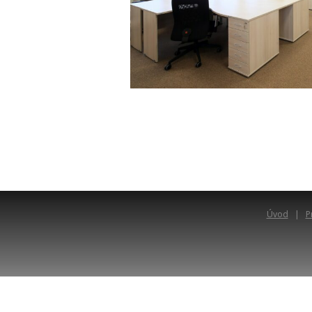
Úvod
P