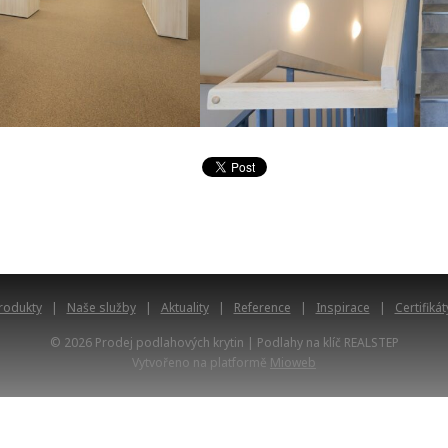
rodukty
Naše služby
Aktuality
Reference
Inspirace
Certifikát
© 2026 Prodej podlahových krytin | Podlahy na klíč REALSTEP
Vytvořeno na platformě
Mioweb