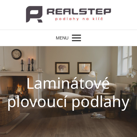
MENU
Laminátové
plovoucí podlahy