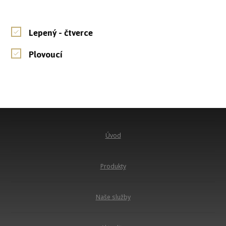
Lepený - čtverce
Plovoucí
Úvod
Produkty
Naše služby